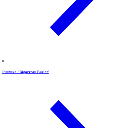
Prunus a. ‘Bigarreau Burlat’