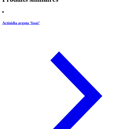
Actinidia arguta ‘Issai’