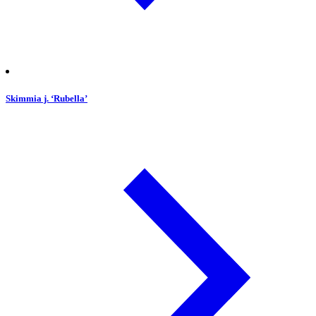
Skimmia j. ‘Rubella’