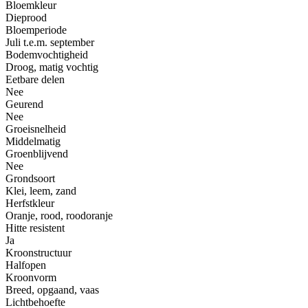
Bloemkleur
Dieprood
Bloemperiode
Juli t.e.m. september
Bodemvochtigheid
Droog, matig vochtig
Eetbare delen
Nee
Geurend
Nee
Groeisnelheid
Middelmatig
Groenblijvend
Nee
Grondsoort
Klei, leem, zand
Herfstkleur
Oranje, rood, roodoranje
Hitte resistent
Ja
Kroonstructuur
Halfopen
Kroonvorm
Breed, opgaand, vaas
Lichtbehoefte