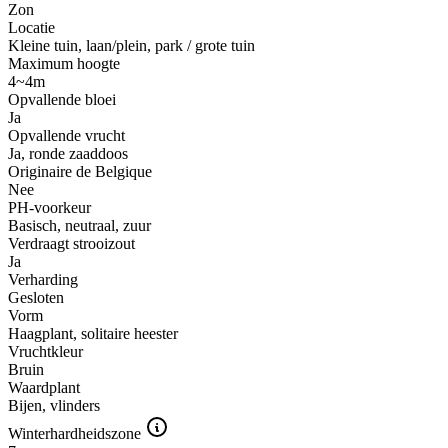
Zon
Locatie
Kleine tuin, laan/plein, park / grote tuin
Maximum hoogte
4~4m
Opvallende bloei
Ja
Opvallende vrucht
Ja, ronde zaaddoos
Originaire de Belgique
Nee
PH-voorkeur
Basisch, neutraal, zuur
Verdraagt strooizout
Ja
Verharding
Gesloten
Vorm
Haagplant, solitaire heester
Vruchtkleur
Bruin
Waardplant
Bijen, vlinders
Winterhardheidszone