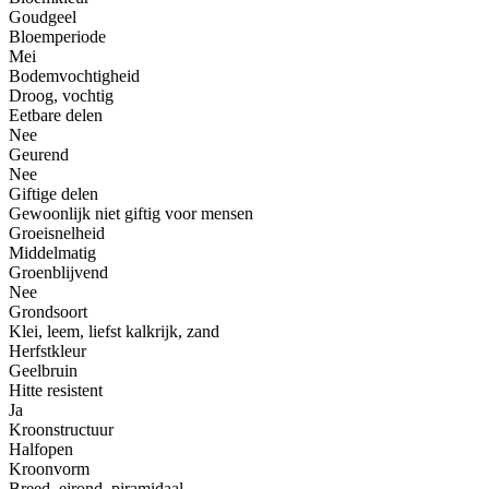
Goudgeel
Bloemperiode
Mei
Bodemvochtigheid
Droog, vochtig
Eetbare delen
Nee
Geurend
Nee
Giftige delen
Gewoonlijk niet giftig voor mensen
Groeisnelheid
Middelmatig
Groenblijvend
Nee
Grondsoort
Klei, leem, liefst kalkrijk, zand
Herfstkleur
Geelbruin
Hitte resistent
Ja
Kroonstructuur
Halfopen
Kroonvorm
Breed, eirond, piramidaal