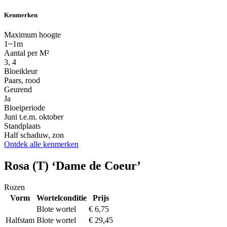
Kenmerken
Maximum hoogte
1~1m
Aantal per M²
3, 4
Bloeikleur
Paars, rood
Geurend
Ja
Bloeiperiode
Juni t.e.m. oktober
Standplaats
Half schaduw, zon
Ontdek alle kenmerken
Rosa (T) ‘Dame de Coeur’
Rozen
Vorm
Wortelconditie
Prijs
Blote wortel
€
6,75
Halfstam
Blote wortel
€
29,45